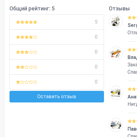
Общий рейтинг: 5
Отзывы
5
Ser
Отл
0
0
Вла
Зака
0
Спа
0
Оставить отзыв
Ана
Ниг
Пав
Спа