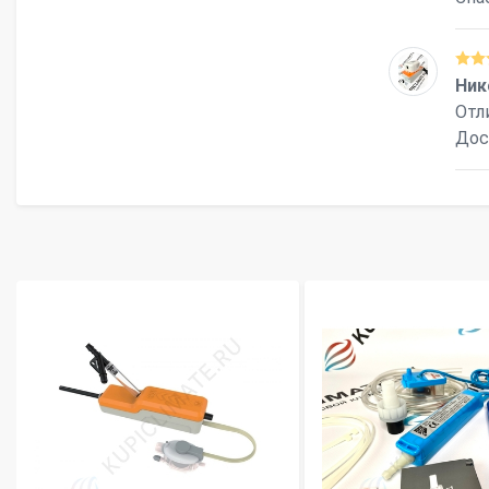
Ник
Отл
Дос