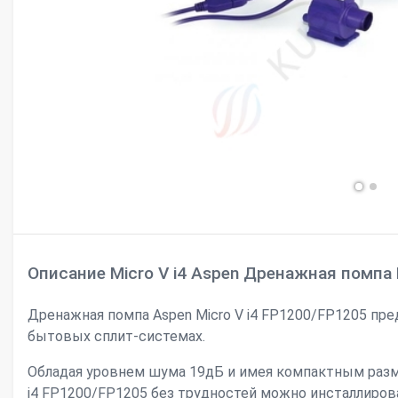
Описание Micro V i4 Aspen Дренажная помпа
Дренажная помпа Aspen Micro V i4 FP1200/FP1205 пре
бытовых сплит-системах.
Обладая уровнем шума 19дБ и имея компактным разм
i4 FP1200/FP1205 без трудностей можно инсталлиров