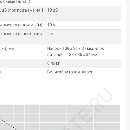
подъеме (л/час)
 дБ (при подъеме на 1
19 дБ
 высота подъёма (м)
10 м
я высота всасывания
2 м
ШхВ) мм
Насос - 106 х 31 х 37 мм, Блок
питания - 133 х 36 х 34 мм
0.46 кг
ль
Великобритания, Aspen