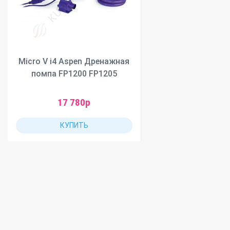
Micro V i4 Aspen Дренажная
помпа FP1200 FP1205
17 780р
КУПИТЬ
Информация
Закупки / 
Приглашаем к 
О нас
как юр.лиц, так
Доставка и оплата
Любая форма 
наличный / без