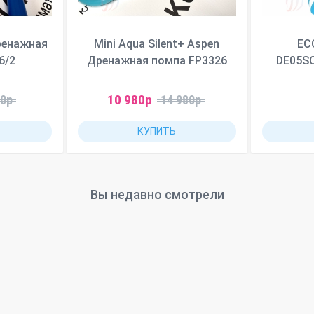
ренажная
Mini Aqua Silent+ Aspen
EC
6/2
Дренажная помпа FP3326
DE05S
10 980р
80р
14 980р
КУПИТЬ
Вы недавно смотрели