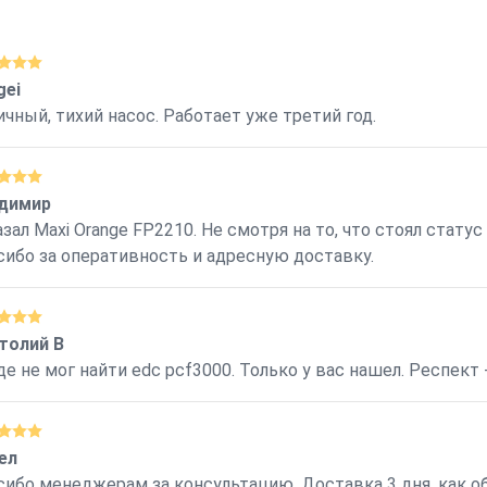
gei
ичный, тихий насос. Работает уже третий год.
димир
зал Maxi Orange FP2210. Не смотря на то, что стоял статус
сибо за оперативность и адресную доставку.
толий В
де не мог найти edc pcf3000. Только у вас нашел. Респект 
ел
сибо менеджерам за консультацию. Доставка 3 дня, как об