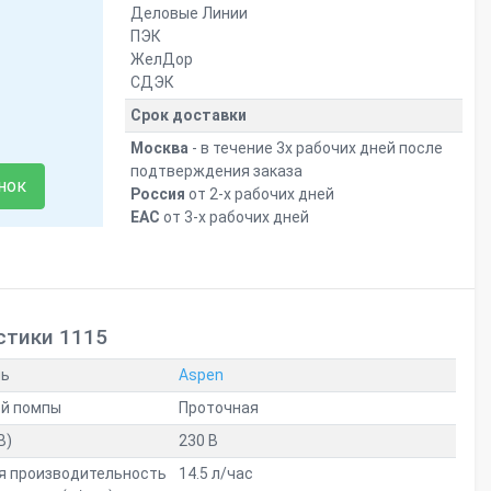
Деловые Линии
ПЭК
ЖелДор
СДЭК
Срок доставки
Москва
- в течение 3х рабочих дней после
подтверждения заказа
нок
Россия
от 2-х рабочих дней
ЕАС
от 3-х рабочих дней
стики 1115
ль
Aspen
ой помпы
Проточная
В)
230 В
я производительность
14.5 л/час