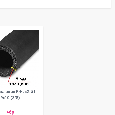
золяция K-FLEX ST
9х10 (3/8)
46р