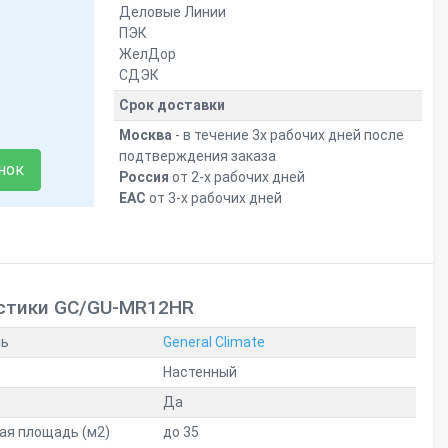
Деловые Линии
ПЭК
ЖелДор
СДЭК
Срок доставки
Москва
- в течение 3х рабочих дней после
подтверждения заказа
нок
Россия
от 2-х рабочих дней
ЕАС
от 3-х рабочих дней
стики GC/GU-MR12HR
ль
General Climate
Настенный
Да
я площадь (м2)
до 35