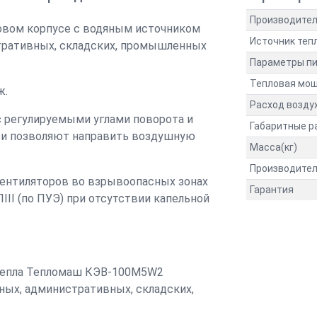
Производите
вом корпусе с водяным источником
Источник теп
стративных, складских, промышленных
Параметры пи
Тепловая мощ
ж.
Расход возду
 регулируемыми углами поворота и
Габаритные 
юзи позволяют направить воздушную
Масса(кг)
Производите
вентиляторов во взрывоопасных зонах
Гарантия
ПIII (по ПУЭ) при отсутствии капельной
 тепла Тепломаш КЭВ-100М5W2
ных, административных, складских,