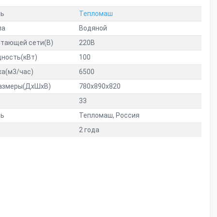
ль
Тепломаш
ла
Водяной
тающей сети(В)
220В
ность(кВт)
100
ха(м3/час)
6500
размеры(ДxШxВ)
780x890x820
33
ль
Тепломаш, Россия
2 года