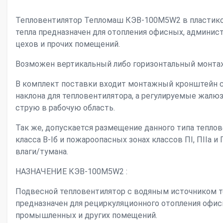
Тепловентилятор Тепломаш КЭВ-100М5W2 в пластико
тепла предназначен для отопления офисных, админи
цехов и прочих помещений.
Возможен вертикальный либо горизонтальный монта
В комплект поставки входит монтажный кронштейн с
наклона для тепловентилятора, а регулируемые жал
струю в рабочую область.
Так же, допускается размещение данного типа тепло
класса В-Iб и пожароопасных зонах классов ПI, ПIIа и 
влаги/тумана.
НАЗНАЧЕНИЕ КЭВ-100М5W2 :
Подвесной тепловентилятор с водяным источником
предназначен для рециркуляционного отопления офис
промышленных и других помещений.