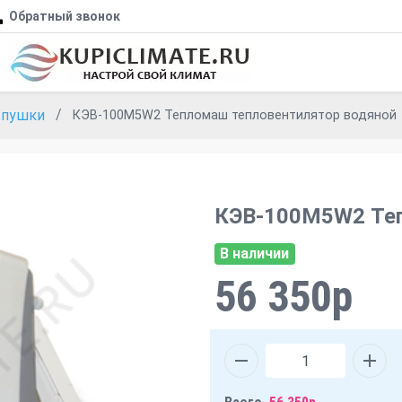
Обратный звонок
е пушки
КЭВ-100М5W2 Тепломаш тепловентилятор водяной
КЭВ-100М5W2 Теп
В наличии
56 350р