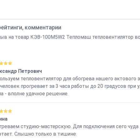
рейтинги, комментарии
зыв на товар КЭВ-100М5W2 Тепломаш тепловентилятор во
ксандр Петрович
ользуем тепловентилятор для обогрева нашего актового з
 человек прогревает за 3 часа работы до 20 градусов при
ла - вполне удачное решение.
ина
греваем студию-мастерскую. Для подключения сего чуда 
отает. Слышно только в тишине.