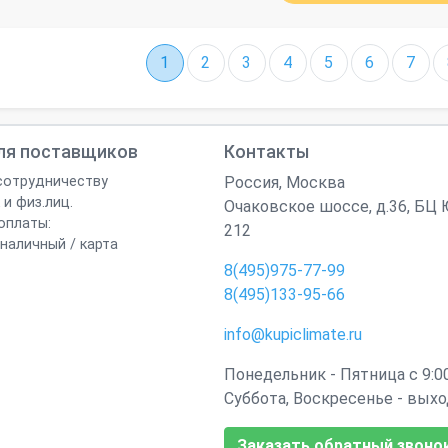
1
2
3
4
5
6
7
Для поставщиков
Контакты
сотрудничеству
Россия
,
Москва
 и физ.лиц.
Очаковское шоссе, д.36, БЦ
оплаты:
212
наличный / карта
8(495)975-77-99
8(495)133-95-66
info@kupiclimate.ru
Понедельник - Пятница с 9:00
Суббота, Воскресенье - вых
Заказать обратный звоно