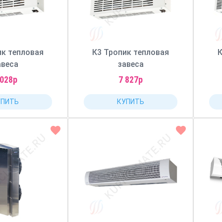
ик тепловая
К3 Тропик тепловая
К
авеса
завеса
 028р
7 827р
УПИТЬ
КУПИТЬ