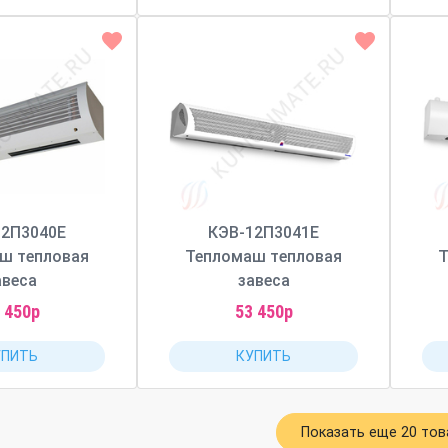
12П3040Е
КЭВ-12П3041Е
ш тепловая
Тепломаш тепловая
Т
авеса
завеса
 450р
53 450р
УПИТЬ
КУПИТЬ
Показать еще 20 то