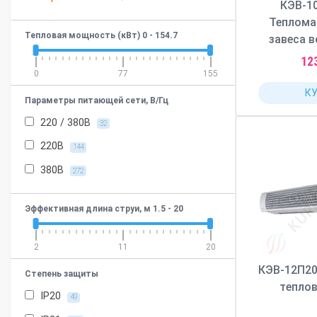
КЭВ-1
Теплома
Тепловая мощность (кВт)
0
-
154.7
завеса в
12
0
77
155
К
Параметры питающей сети, В/Гц
220 / 380В
32
220В
144
380В
272
Эффективная длина струи, м
1.5
-
20
2
11
20
КЭВ-12П2
Степень защиты
теплов
IP20
49