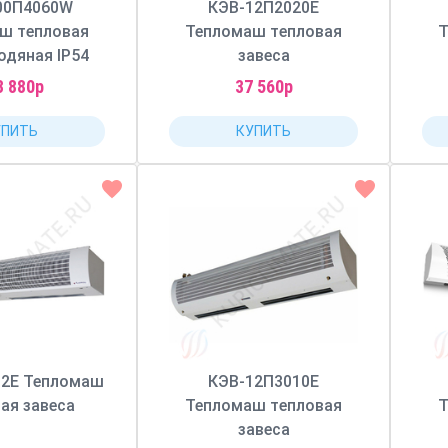
00П4060W
КЭВ-12П2020Е
ш тепловая
Тепломаш тепловая
Т
одяная IP54
завеса
3 880р
37 560р
УПИТЬ
КУПИТЬ
02Е Тепломаш
КЭВ-12П3010Е
ая завеса
Тепломаш тепловая
Т
завеса