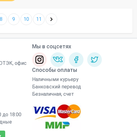
8
9
10
11
Мы в соцсетях
 ЮТЭК, офис
Способы оплаты
Наличными курьеру
Банковский перевод
Безналичная, счет
 до 18:00
одные
к