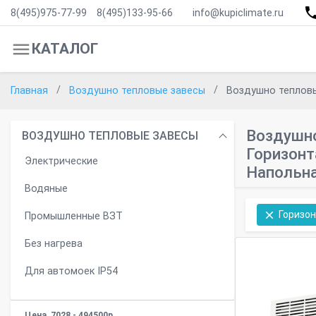
8(495)975-77-99
8(495)133-95-66
info@kupiclimate.ru
КАТАЛОГ
Главная
Воздушно тепловые завесы
Воздушно тепловы
Воздушно
ВОЗДУШНО ТЕПЛОВЫЕ ЗАВЕСЫ
Горизонт
Электрические
Напольн
Водяные
Горизон
Промышленные ВЗТ
Без нагрева
Для автомоек IP54
Цена
7028
-
494500
р