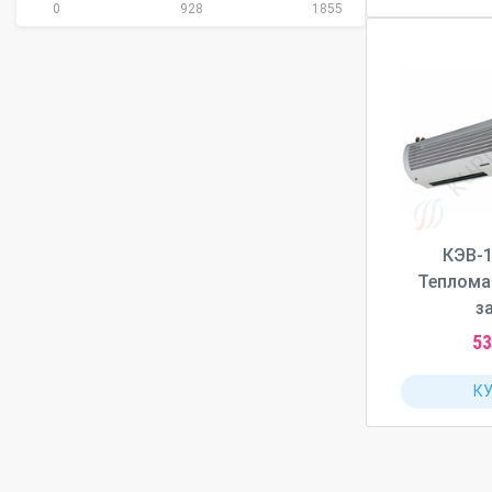
0
928
1855
КЭВ-
Теплома
з
53
К