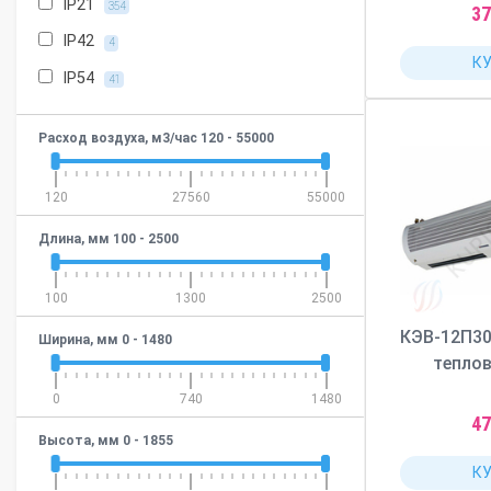
IP21
354
37
IP42
4
К
IP54
41
Расход воздуха, м3/час
120
-
55000
120
27560
55000
Длина, мм
100
-
2500
100
1300
2500
КЭВ-12П3
Ширина, мм
0
-
1480
теплов
0
740
1480
47
Высота, мм
0
-
1855
К