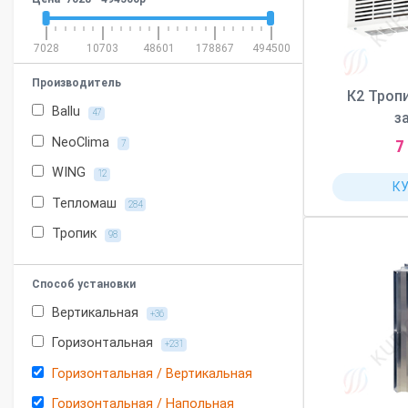
7028
10703
48601
178867
494500
Производитель
К2 Троп
Ballu
47
з
NeoClima
7
7
WING
12
К
Тепломаш
284
Тропик
98
Способ установки
Вертикальная
+36
Горизонтальная
+231
Горизонтальная / Вертикальная
Горизонтальная / Напольная