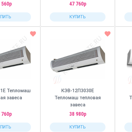
 560р
47 760р
УПИТЬ
КУПИТЬ
01Е Тепломаш
КЭВ-12П3030Е
ая завеса
Тепломаш тепловая
Т
завеса
 760р
38 980р
УПИТЬ
КУПИТЬ