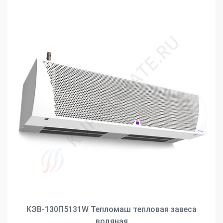
КЭВ-130П5131W Тепломаш тепловая завеса
водяная