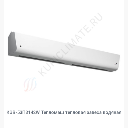
КЭВ-53П3142W Тепломаш тепловая завеса водяная