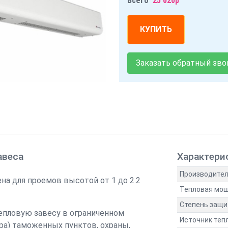
Всего
25 020р
КУПИТЬ
Заказать обратный зво
авеса
Характери
Производите
на для проемов высотой от 1 до 2.2
Тепловая мощ
Степень защ
епловую завесу в ограниченном
Источник теп
ра) таможенных пунктов, охраны,