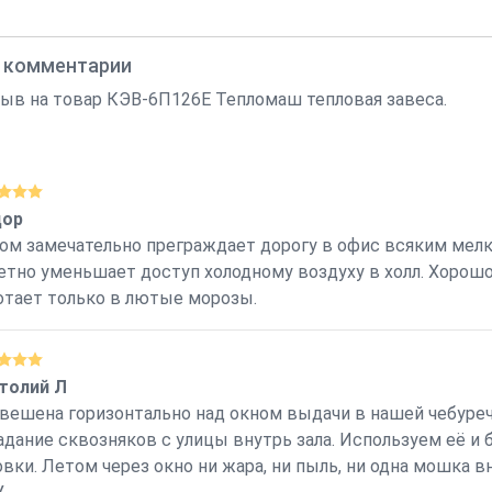
, комментарии
ыв на товар КЭВ-6П126E Тепломаш тепловая завеса.
ор
ом замечательно преграждает дорогу в офис всяким мел
етно уменьшает доступ холодному воздуху в холл. Хорошо
отает только в лютые морозы.
толий Л
вешена горизонтально над окном выдачи в нашей чебуречно
адание сквозняков с улицы внутрь зала. Используем её и 
овки. Летом через окно ни жара, ни пыль, ни одна мошка 