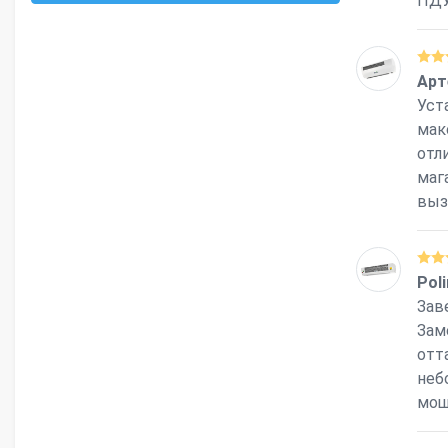
ПДУ
Арт
Уст
мак
отл
маг
выз
Pol
Зав
Зам
отт
неб
мощ