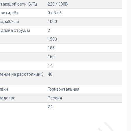
тающей сети, В/Гц
220 / 380В
ости, кВт
0 / 3 / 6
а, м3/час
1000
длина струи, м
2
1500
185
160
14
ление на расстоянии 5
46
овки
Горизонтальная
водства
Россия
24