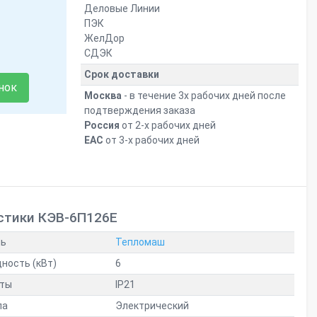
Деловые Линии
ПЭК
ЖелДор
СДЭК
Срок доставки
нок
Москва
- в течение 3х рабочих дней после
подтверждения заказа
Россия
от 2-х рабочих дней
ЕАС
от 3-х рабочих дней
стики КЭВ-6П126E
ль
Тепломаш
ность (кВт)
6
иты
IP21
ла
Электрический