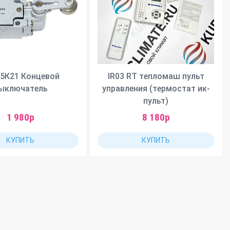
5К21 Концевой
IR03 RT тепломаш пульт
ыключатель
управления (термостат ик-
пульт)
1 980р
8 180р
КУПИТЬ
КУПИТЬ