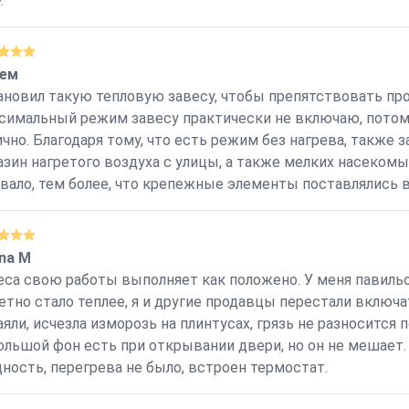
.
ем
ановил такую тепловую завесу, чтобы препятствовать про
симальный режим завесу практически не включаю, потому
ично. Благодаря тому, что есть режим без нагрева, также 
азин нагретого воздуха с улицы, а также мелких насеком
вало, тем более, что крепежные элементы поставлялись в
ina M
еса свою работы выполняет как положено. У меня павильон
етно стало теплее, я и другие продавцы перестали включа
аяли, исчезла изморозь на плинтусах, грязь не разносится 
ольшой фон есть при открывании двери, но он не мешает
ность, перегрева не было, встроен термостат.