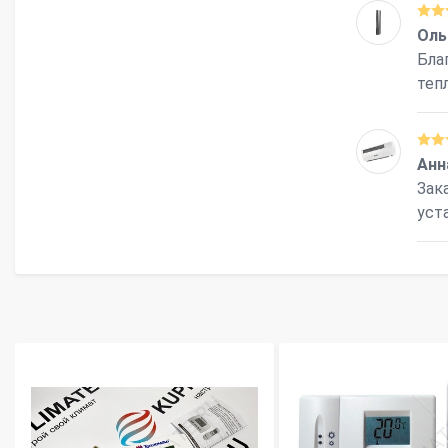
Оль
Бла
теп
Анн
Зак
уст