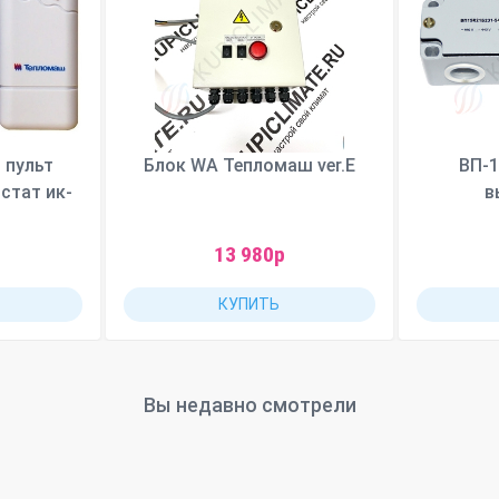
 пульт
Блок WA Тепломаш ver.E
ВП-1
стат ик-
в
13 980р
КУПИТЬ
Вы недавно смотрели