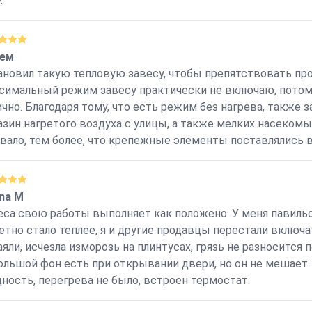
.
ем
ановил такую тепловую завесу, чтобы препятствовать про
симальный режим завесу практически не включаю, потому
ично. Благодаря тому, что есть режим без нагрева, также 
азин нагретого воздуха с улицы, а также мелких насеком
вало, тем более, что крепежные элементы поставлялись в
ina M
еса свою работы выполняет как положено. У меня павильон
етно стало теплее, я и другие продавцы перестали включа
аяли, исчезла изморозь на плинтусах, грязь не разносится 
ольшой фон есть при открывании двери, но он не мешает
ность, перегрева не было, встроен термостат.