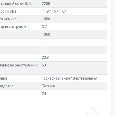
тающей сети, В/Гц
220В
ости, кВт
11,9 / 15 / 17,7
а, м3/час
1850
длина струи, м
3,7
1060
-
-
20,8
ление на расстоянии 5
53
овки
Горизонтальная / Вертикальная
водства
Польша
24