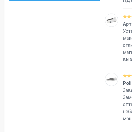
ПДУ
Арт
Уст
мак
отл
маг
выз
Pol
Зав
Зам
отт
неб
мощ