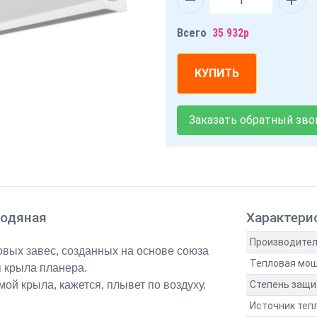
Всего
35 932р
КУПИТЬ
Заказать обратный зво
водяная
Характери
Производите
овых завес, созданных на основе союза
Тепловая мощ
я крыла планера.
й крыла, кажется, плывет по воздуху.
Степень защ
Источник теп