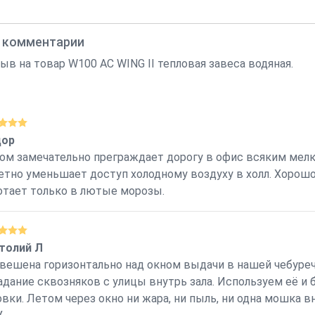
, комментарии
 на товар W100 AC WING II тепловая завеса водяная.
ор
ом замечательно преграждает дорогу в офис всяким мел
етно уменьшает доступ холодному воздуху в холл. Хорошо
отает только в лютые морозы.
толий Л
вешена горизонтально над окном выдачи в нашей чебуречно
адание сквозняков с улицы внутрь зала. Используем её и 
овки. Летом через окно ни жара, ни пыль, ни одна мошка 