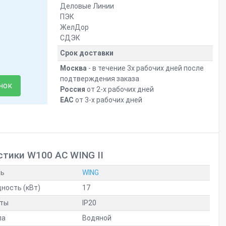
Деловые Линии
ПЭК
ЖелДор
СДЭК
Срок доставки
Москва
- в течение 3х рабочих дней после
подтверждения заказа
нок
Россия
от 2-х рабочих дней
ЕАС
от 3-х рабочих дней
стики W100 AC WING II
ль
WING
ность (кВт)
17
иты
IP20
ла
Водяной