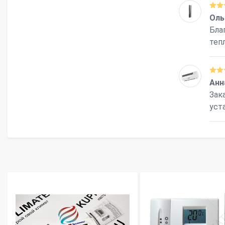
Оль
Бла
теп
Анн
Зак
уст