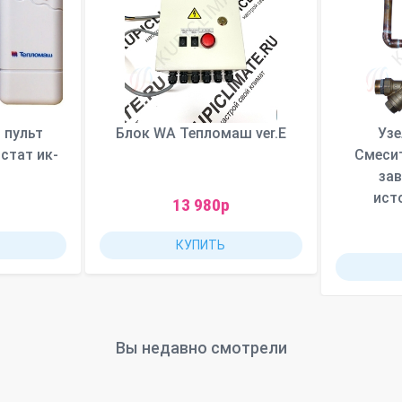
 пульт
Блок WA Тепломаш ver.E
Узе
стат ик-
Смеси
за
ист
13 980р
КУПИТЬ
Вы недавно смотрели