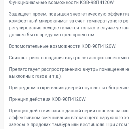
Функциональные возможности КЭВ-98П4120W:
Защищает проём, повышая энергетическую эффектив
комфортный микроклимат за счёт температурного ре
регулирование осуществляется только в случае устан
должен быть предусмотрен проектом.
Вспомогательные возможности КЭВ-98П4120W:
Снижает риск попадания внутрь летающих насекомых,
Препятствует распространению внутрь помещения не
выхлопных газов и т.д.).
При редком открывании дверей осушает и обогревае
Принцип действия КЭВ-98П4120W:
Принцип действия завес данной серии основан на защи
эффективном смешивании втекающего наружного хол
завесы в пределах тамбура или вестибюля. При этом