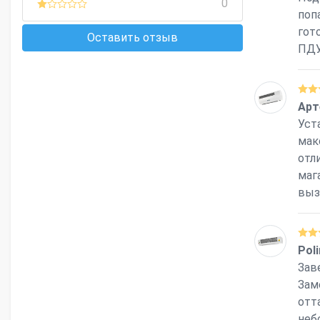
0
поп
гот
Оставить отзыв
ПДУ
Арт
Уст
мак
отл
маг
выз
Pol
Зав
Зам
отт
неб