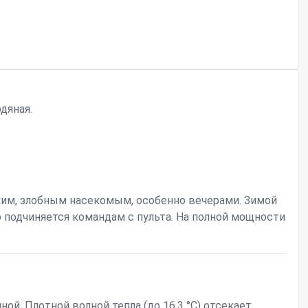
дяная.
ким, злобным насекомым, особенно вечерами. Зимой
 подчиняется командам с пульта. На полной мощности
й. Плотной волной тепла (до 16.3 °С) отсекает