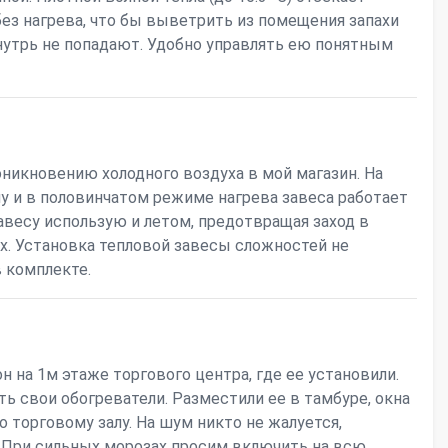
без нагрева, что бы выветрить из помещения запахи
внутрь не попадают. Удобно управлять ею понятным
никновению холодного воздуха в мой магазин. На
 и в половинчатом режиме нагрева завеса работает
завесу использую и летом, предотвращая заход в
ых. Установка тепловой завесы сложностей не
 комплекте.
 на 1м этаже торгового центра, где ее установили.
ть свои обогреватели. Разместили ее в тамбуре, окна
по торговому залу. На шум никто не жалуется,
. При сильных морозах просим включить на всю