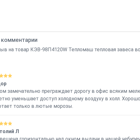
, комментарии
ыв на товар КЭВ-98П4120W Тепломаш тепловая завеса во
ор
ом замечательно преграждает дорогу в офис всяким мел
етно уменьшает доступ холодному воздуху в холл. Хорошо
отает только в лютые морозы.
толий Л
вешена горизонтально над окном выдачи в нашей чебуречно