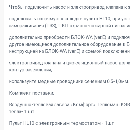
Чтобы подключить насос и электропривод клапана к з
подключить напрямую к колодке пульта HL10, при ус
замораживания (ТЗЗ), ПКП охранно-пожарной сигнали
дополнительно приобрести БЛОК-WA (ver.E) и подключ
другое имеющиеся дополнительное оборудование к БЛ
инструкцией на БЛОК-WA (ver.E) и схемой подключени
электропривод клапана и циркуляционный насос дол
контур заземления;
используйте медные проводники сечением 0,5-1,0мм.
Комплект поставки:
Воздушно-тепловая завеса «Комфорт» Тепломаш КЭ
тепла- 1 шт
Пульт HL10 с электронным термостатом - 1шт