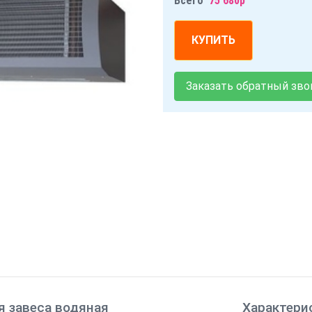
Всего
75 680р
КУПИТЬ
Заказать обратный зво
 завеса водяная
Характери