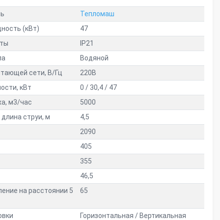
ль
Тепломаш
ность (кВт)
47
иты
IP21
ла
Водяной
тающей сети, В/Гц
220В
ости, кВт
0 / 30,4 / 47
а, м3/час
5000
длина струи, м
4,5
2090
405
355
46,5
ление на расстоянии 5
65
овки
Горизонтальная / Вертикальная