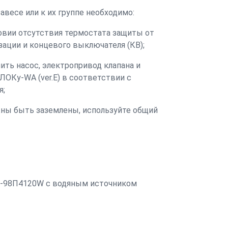
авесе или к их группе необходимо:
ловии отсутствия термостата защиты от
зации и концевого выключателя (КВ);
ить насос, электропривод клапана и
ОКу-WA (ver.E) в соответствии с
я;
жны быть заземлены, используйте общий
В-98П4120W с водяным источником