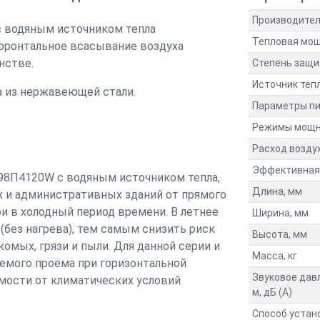
Производите
 водяным источником тепла
Тепловая мощ
а фронтальное всасывание воздуха
нстве.
Степень защ
Источник теп
а из нержавеющей стали.
Параметры пи
Режимы мощн
Расход воздух
Эффективная 
98П4120W с водяным источником тепла,
Длина, мм
х и административных зданий от прямого
 в холодный период времени. В летнее
Ширина, мм
(без нагрева), тем самым снизить риск
Высота, мм
омых, грязи и пыли. Для данной серии и
Масса, кг
емого проёма при горизонтальной
Звуковое дав
имости от климатических условий
м, дБ (A)
Способ устан