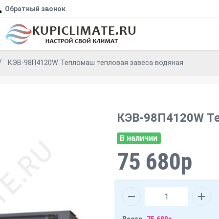
Обратный звонок
КЭВ-98П4120W Тепломаш тепловая завеса водяная
КЭВ-98П4120W Те
В наличии
75 680р